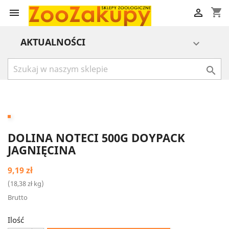
shopping_cart


AKTUALNOŚCI


DOLINA NOTECI 500G DOYPACK
JAGNIĘCINA
9,19 zł
(18,38 zł kg)
Brutto
Ilość