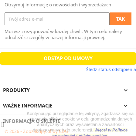
Otrzymuj informację o nowościach i wyprzedażach
Możesz zrezygnować w każdej chwili. W tym celu należy
odnaleźć szczegóły w naszej informacji prawnej.
ODSTĄP OD UMOWY
Śledź status odstąpienia
PRODUKTY

WAŻNE INFORMACJE

Kontynuując przeglądanie tej witryny, zgadzasz się na
używanie plików cookie w celu gromadzenia danych
INFORMACJA O SKLEPIE
analitycznych oraz wyświetlania zawartości
dostosowanych do preferencji.
Więcej w Polityce
© 2026 - Zoozakupy.pl by CDG
prywatności i plików cookies.